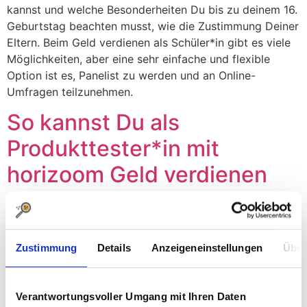
kannst und welche Besonderheiten Du bis zu deinem 16.
Geburtstag beachten musst, wie die Zustimmung Deiner
Eltern. Beim Geld verdienen als Schüler*in gibt es viele
Möglichkeiten, aber eine sehr einfache und flexible
Option ist es, Panelist zu werden und an Online-
Umfragen teilzunehmen.
So kannst Du als
Produkttester*in mit
horizoom Geld verdienen
Du möchtest als Produkttester Geld verdienen? In einer
Welt, in der Verbrauchermeinungen und
Produkterfahrungen immer wichtiger werden, bieten
Zustimmung
Details
Anzeigeneinstellungen
Über
sich spannende Möglichkeiten in der Marktforschung.
Produkttests sind eine hervorragende Option, neue und
spannende Produkte vor allen anderen kennenzulernen.
Verantwortungsvoller Umgang mit Ihren Daten
Außerdem können sie auch eine verlässliche