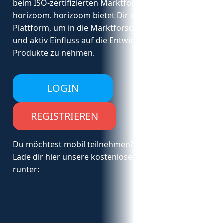
beim
ISO-zertifizierten
Marktforschungs
-A
nbiete
r
horizoom
.
horizoom
bietet Dir die perfekte
Plattform, um in die Marktforschung einzusteigen
und aktiv Einfluss auf die Entwicklung neuer
Produkte zu nehmen.
LOGIN
REGISTRIEREN
Du möchtest mobil teilnehmen?
Lade dir hier unsere kostenlose App
runter: