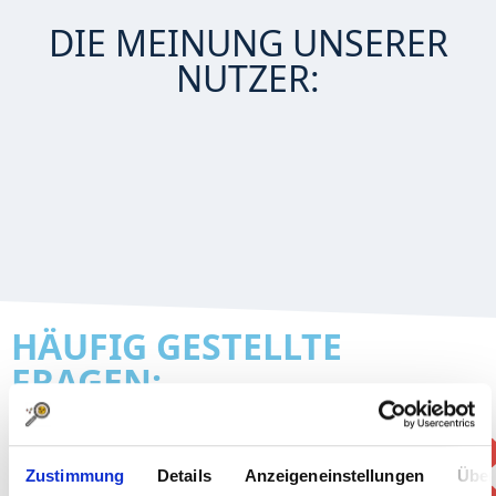
DIE MEINUNG UNSERER
NUTZER:
HÄUFIG GESTELLTE
FRAGEN:
WAS IST DAS HORIZOOM-PANEL?
Du möchtest unverbindlich an vielseitigen Online-
Umfragen teilnehmen, Deine Meinung sagen und
Zustimmung
Details
Anzeigeneinstellungen
Über