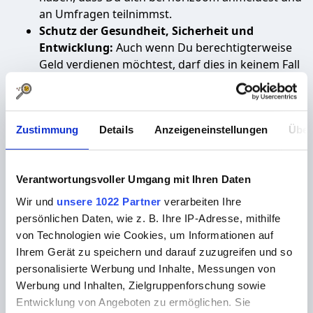
an Umfragen teilnimmst.
Schutz der Gesundheit, Sicherheit und
Entwicklung:
Auch wenn Du berechtigterweise
Geld verdienen möchtest, darf dies in keinem Fall
Deine körperliche oder geistige Gesundheit
gefährden. Die von horizoom angebotenen
Online-Umfragen eignen sich in dieser Hinsicht
Zustimmung
Details
Anzeigeneinstellungen
Über
besonders gut, da sie bequem von zu Hause aus
und in Deinem eigenen Tempo durchgeführt
werden können.
Verantwortungsvoller Umgang mit Ihren Daten
Schulische Verpflichtungen:
Spaß und
Engagement für Arbeit sollte nie auf Kosten
Wir und
unsere 1022 Partner
verarbeiten Ihre
Deiner Schulleistungen gehen. Stelle sicher, dass
persönlichen Daten, wie z. B. Ihre IP-Adresse, mithilfe
Du ausreichend Zeit für Hausaufgaben, Lernen
von Technologien wie Cookies, um Informationen auf
und andere schulische Verpflichtungen hast.
Ihrem Gerät zu speichern und darauf zuzugreifen und so
Ausgewogene Balance:
Es ist wichtig, eine
personalisierte Werbung und Inhalte, Messungen von
Balance zwischen Arbeit, Schule und Freizeit zu
Werbung und Inhalten, Zielgruppenforschung sowie
finden. Vergiss nicht, dass Deine Jugend auch Zeit
Entwicklung von Angeboten zu ermöglichen. Sie