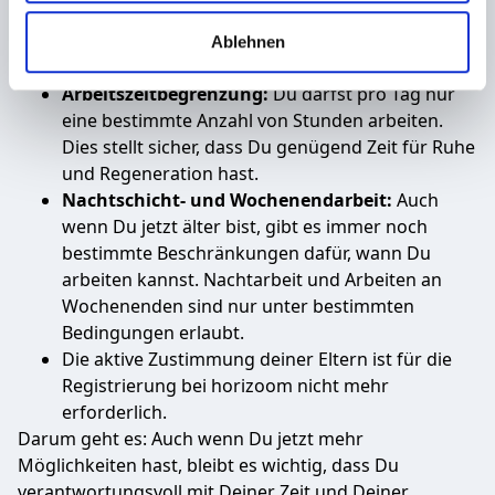
Bildung im Auge behältst. Daher gibt es gesetzliche
Verwendung unserer Website an unsere Partner für
Ablehnen
Bestimmungen, die Dich schützen:
soziale Medien, Werbung und Analysen weiter. Unsere
Partner führen diese Informationen möglicherweise mit
Arbeitszeitbegrenzung:
Du darfst pro Tag nur
weiteren Daten zusammen, die Sie ihnen bereitgestellt
eine bestimmte Anzahl von Stunden arbeiten.
haben oder die sie im Rahmen Ihrer Nutzung der Dienste
Dies stellt sicher, dass Du genügend Zeit für Ruhe
gesammelt haben.
und Regeneration hast.
Nachtschicht- und Wochenendarbeit:
Auch
wenn Du jetzt älter bist, gibt es immer noch
bestimmte Beschränkungen dafür, wann Du
arbeiten kannst. Nachtarbeit und Arbeiten an
Wochenenden sind nur unter bestimmten
Bedingungen erlaubt.
Die aktive Zustimmung deiner Eltern ist für die
Registrierung bei horizoom nicht mehr
erforderlich.
Darum geht es: Auch wenn Du jetzt mehr
Möglichkeiten hast, bleibt es wichtig, dass Du
verantwortungsvoll mit Deiner Zeit und Deiner