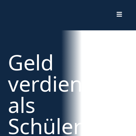
Geld
verdienen
als
Schüler*in: