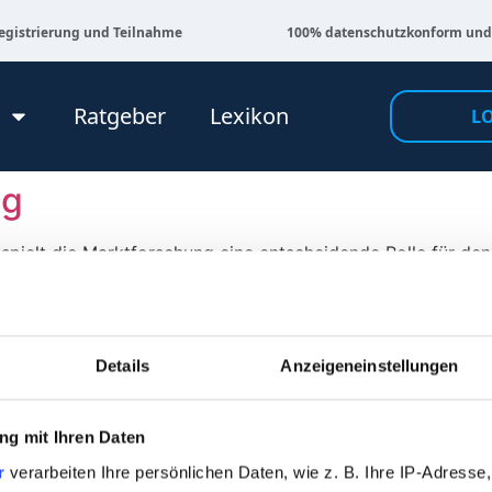
egistrierung und Teilnahme
100% datenschutzkonform und
Ratgeber
Lexikon
L
ng
d, spielt die Marktforschung eine entscheidende Rolle für d
frischen möchtest, dieser Leitfaden von horizoom bietet Di
ele und die immense Bedeutung für Unternehmen und Konsum
Details
Anzeigeneinstellungen
 für Entscheidungsfindungen in Unternehmen, Wissenschaft
hichtigen Informationen zu erfassen, die notwendig sind, um
g mit Ihren Daten
u entwickeln. Die Kunst und Wissenschaft der Datenerhebun
r
verarbeiten Ihre persönlichen Daten, wie z. B. Ihre IP-Adresse,
e Welt zu erhalten, die zunehmend von Daten angetrieben wir