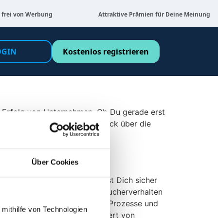
 frei von Werbung
Attraktive Prämien für Deine Meinung
OGIN
Kostenlos registrieren
en Erfolg von Unternehmen. Ob Du gerade erst
r einen konzentrierten Überblick über die
enten.
Über Cookies
 und Marktforschung. Du hast Dich sicher
 Trends zu analysieren, Verbraucherverhalten
g steht im Mittelpunkt dieser Prozesse und
 mithilfe von Technologien
d. In diesem Beitrag, präsentiert von