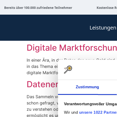
Bereits über 100.000 zufriedene Teilnehmer
Kostenlose R
Leistungen
Digitale Marktforschu
In einer Ära, in der Daten das neue Gold sin
in das Thema einsteigst oder Dein Wissen auf
digitale Marktforschung, ihre Methoden, Zi
Datenerhebung
Zustimmung
Das Sammeln von Daten bildet das Fundament
schon gefragt, wie es möglich ist, die vielsc
Verantwortungsvoller Umgan
zu verstehen oder geschäftliche Strategien z
Wir und
unsere 1022 Partne
ermöglicht es uns, fundierte Einblicke in ein