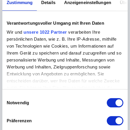
Verbraucherverhalten, politischen Themen bis
Zustimmung
Details
Anzeigeneinstellungen
Über
hin zu Meinungen über neue Produkte. Deinen
Verdienst, bekommst Du in der Regel pro
ausgefüllter Umfrage gutgeschrieben.
Verantwortungsvoller Umgang mit Ihren Daten
Die Bezahlung:
Nach der Teilnahme an den
Wir und
unsere 1022 Partner
verarbeiten Ihre
Umfragen kannst Du Deinen Verdienst einlösen
persönlichen Daten, wie z. B. Ihre IP-Adresse, mithilfe
in eine Bankübererweisung, Gutscheine oder
von Technologien wie Cookies, um Informationen auf
andere attraktive Prämien.
Ihrem Gerät zu speichern und darauf zuzugreifen und so
personalisierte Werbung und Inhalte, Messungen von
Finanzielle Aspekte und steuerliche
Werbung und Inhalten, Zielgruppenforschung sowie
Überlegungen im Überblick
Entwicklung von Angeboten zu ermöglichen. Sie
entscheiden darüber, wer Ihre Daten für welche Zwecke
Der Grundfreibetrag, bis zu dessen Höhe das
nutzt. Sie können Ihre Einwilligung jederzeit über die
Einkommen steuerfrei bleibt liegt bei 10.908 Euro für
Cookie-Erklärung oder durch Klicken auf das Privacy
Einwilligungsauswahl
Alleinstehende und 21.816 Euro für
Trigger Symbol ändern oder widerrufen
Notwendig
zusammenveranlagte Ehepaare. Das bedeutet, dass
Einkommen bis zu diesen Beträgen
nicht der
Wenn Sie es erlauben, würden wir auch gerne:
Einkommensteuer unterliegen
. Dieser Freibetrag soll
Präferenzen
Informationen über Ihre geografische Lage
sicherstellen, dass das Existenzminimum steuerfrei