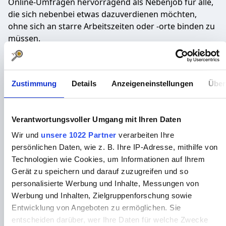
Online-Umfragen hervorragend als Nebenjob für alle,
die sich nebenbei etwas dazuverdienen möchten,
ohne sich an starre Arbeitszeiten oder -orte binden zu
müssen.
Wie funktioniert Marktforschung
genau?
Zustimmung
Details
Anzeigeneinstellungen
Über
Marktforschung ist ein wichtiger Bestandteil der
Wirtschaft, da sie Unternehmen hilft, die Bedürfnisse
Verantwortungsvoller Umgang mit Ihren Daten
ihrer Kunden besser zu verstehen. Neben Online-
Umfragen gibt es in der Marktforschung weitere
Wir und
unsere 1022 Partner
verarbeiten Ihre
attraktive Tätigkeiten. Eine beliebte Option ist das
persönlichen Daten, wie z. B. Ihre IP-Adresse, mithilfe von
Testen von Produkten, bei dem Du neue Artikel
Technologien wie Cookies, um Informationen auf Ihrem
kostenlos erhältst und nach der Testphase Deine
Gerät zu speichern und darauf zuzugreifen und so
Meinung dazu abgibst. Oftmals darfst du die
personalisierte Werbung und Inhalte, Messungen von
getesteten Produkte sogar behalten.
Werbung und Inhalten, Zielgruppenforschung sowie
Entwicklung von Angeboten zu ermöglichen. Sie
Ein weiteres spannendes Feld ist das
Testen von
entscheiden darüber, wer Ihre Daten für welche Zwecke