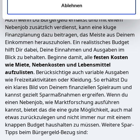
Sparen trotz Bürgergeld mit
Verwendung unserer Website an unsere Partner für soziale
Ablehnen
cleverem Nebenjob
Medien, Werbung und Analysen weiter. Unsere Partner
führen diese Informationen möglicherweise mit weiteren
Auch wenn Du Bürgergeld erhältst und mit einem
Daten zusammen, die Sie ihnen bereitgestellt haben oder
Nebenjob zusätzlich verdienst, kann eine kluge
die sie im Rahmen Ihrer Nutzung der Dienste gesammelt
Finanzplanung dazu beitragen, das Meiste aus Deinem
haben.
Einkommen herauszuholen. Ein realistisches Budget
hilft Dir dabei, Deine Einnahmen und Ausgaben im
Blick zu behalten. Beginne damit, alle
festen Kosten
wie Miete, Nebenkosten und Lebensmittel
aufzulisten
. Berücksichtige auch variable Ausgaben
wie Freizeitaktivitäten oder Kleidung. So erhältst Du
ein klares Bild von Deinem finanziellen Spielraum und
kannst gezielt Sparmaßnahmen ergreifen. Wenn du
einen Nebenjob, wie Marktforschung ausführen
kannst, bietet das die eine gute Möglichkeit, auch mal
etwas zurückzulegen und nicht immer nur mit einem
knappen Budget haushalten zu müssen. Weitere Spar-
Tipps beim Bürgergeld-Bezug sind: