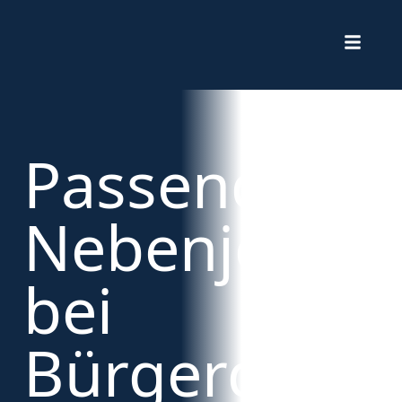
Passender
Nebenjob
bei
Bürgergeld