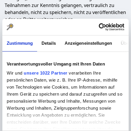
Teilnahmen zur Kenntnis gelangen, vertraulich zu
behandeln, nicht zu speichern, nicht zu veröffentlichen
oder an Dritte weiterzureichen.
Fazit
Zustimmung
Details
Anzeigeneinstellungen
Über
Die Rolle eines Panelisten in der Marktforschung ist
sowohl spannend als auch lohnend. Sie bietet Dir die
Möglichkeit, aktiv an der Gestaltung von Produkten
Verantwortungsvoller Umgang mit Ihren Daten
und Dienstleistungen teilzunehmen, die Du täglich
Wir und
unsere 1022 Partner
verarbeiten Ihre
nutzt. Wenn auch Du Interesse hast, Teil der
persönlichen Daten, wie z. B. Ihre IP-Adresse, mithilfe
horizoom-Community zu werden und als Panelist die
von Technologien wie Cookies, um Informationen auf
Welt von Morgen mitzugestalten, besuche unsere
Ihrem Gerät zu speichern und darauf zuzugreifen und so
Website für weitere Informationen und um Dich
personalisierte Werbung und Inhalte, Messungen von
anzumelden. Deine Meinung wartet darauf, gehört zu
Werbung und Inhalten, Zielgruppenforschung sowie
werden!
Entwicklung von Angeboten zu ermöglichen. Sie
Stell dir vor, deine Gedanken und Ansichten formen die
entscheiden darüber, wer Ihre Daten für welche Zwecke
Zukunft der Produkte und Dienstleistungen, die Du
nutzt. Sie können Ihre Einwilligung jederzeit über die