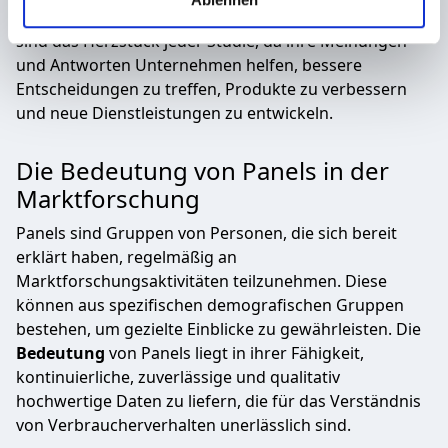
soziale Medien, Werbung und Analysen weiter. Unsere
Marktforschungsprojekte zu liefern. Diese Teilnehmer
Partner führen diese Informationen möglicherweise mit
sind das Herzstück jeder Studie, da ihre Meinungen
weiteren Daten zusammen, die Sie ihnen bereitgestellt
und Antworten Unternehmen helfen, bessere
haben oder die sie im Rahmen Ihrer Nutzung der Dienste
Entscheidungen zu treffen, Produkte zu verbessern
gesammelt haben.
und neue Dienstleistungen zu entwickeln.
Die Bedeutung von Panels in der
Marktforschung
Panels sind Gruppen von Personen, die sich bereit
erklärt haben, regelmäßig an
Marktforschungsaktivitäten teilzunehmen. Diese
können aus spezifischen demografischen Gruppen
bestehen, um gezielte Einblicke zu gewährleisten. Die
Bedeutung
von Panels liegt in ihrer Fähigkeit,
kontinuierliche, zuverlässige und qualitativ
hochwertige Daten zu liefern, die für das Verständnis
von Verbraucherverhalten unerlässlich sind.