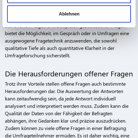
analysieren. Außerdem geben wir Informationen zu Ihrer
unverzichtbar, wenn es darum geht, qualitative Daten zu
Verwendung unserer Website an unsere Partner für
sammeln und ein tieferes Verständnis für die Ansichten und
Ablehnen
soziale Medien, Werbung und Analysen weiter. Unsere
Meinungen der Befragten zu entwickeln. Die Kombination
Partner führen diese Informationen möglicherweise mit
aus offenen Fragen und Beispielen geschlossener Fragen
weiteren Daten zusammen, die Sie ihnen bereitgestellt
bietet die Möglichkeit, im Gespräch oder in Umfragen eine
haben oder die sie im Rahmen Ihrer Nutzung der Dienste
ausgewogene Fragetechnik anzuwenden, die sowohl
gesammelt haben.
qualitative Tiefe als auch quantitative Klarheit in der
Umfrageforschung sicherstellt.
Die Herausforderungen offener Fragen
Trotz ihrer Vorteile stellen offene Fragen auch bestimmte
Herausforderungen dar. Die Auswertung der Antworten
kann zeitaufwendig sein, da jede Antwort individuell
analysiert und interpretiert werden muss. Zudem kann die
Qualität der Daten von der Fähigkeit der Befragten
abhängen, ihre Gedanken klar und präzise auszudrücken.
Zudem können zu viele offene Fragen in einer Befragung
die Umfrageteilnehmer ermüden. Es ist daher wichtig, eine