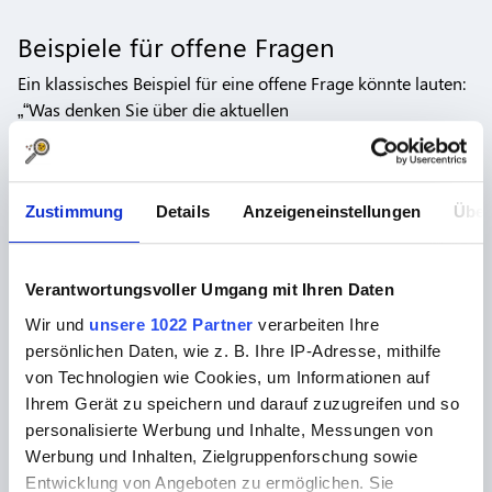
Beispiele für offene Fragen
Ein klassisches Beispiel für eine offene Frage könnte lauten:
„“Was denken Sie über die aktuellen
Umweltschutzmaßnahmen?““ Diese Frage lässt den
Befragten freien Raum, ihre Gedanken und Gefühle
auszudrücken, ohne durch vorgegebene Antworten
Zustimmung
Details
Anzeigeneinstellungen
Über
eingeschränkt zu sein. Ein weiteres Beispiel ist: „“Wie
beschreiben Sie Ihre Erfahrung mit unserem Produkt?““
Solche Fragen ermutigen die Befragten, detaillierte und
Verantwortungsvoller Umgang mit Ihren Daten
persönliche Rückmeldungen zu geben, die für die
Produktentwicklung und -verbesserung von unschätzbarem
Wir und
unsere 1022 Partner
verarbeiten Ihre
Wert sein können.
persönlichen Daten, wie z. B. Ihre IP-Adresse, mithilfe
von Technologien wie Cookies, um Informationen auf
Wie stellt man offene Fragen?
Ihrem Gerät zu speichern und darauf zuzugreifen und so
personalisierte Werbung und Inhalte, Messungen von
Das Stellen offener Fragen erfordert eine sorgfältige
Werbung und Inhalten, Zielgruppenforschung sowie
Formulierung, um sicherzustellen, dass die Fragen klar,
Entwicklung von Angeboten zu ermöglichen. Sie