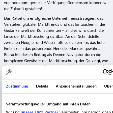
von horizoom gerne zur Verfügung. Gemeinsam können wir
die Zukunft gestalten!
Das Rätsel um erfolgreiche Unternehmensstrategien, das
Verstehen globaler Markttrends und das Eintauchen in die
Gedankenwelt der Konsumenten – all dies wird durch die
Linse der Marktforschung sichtbar. An der Schnittstelle
zwischen Neugier und Wissen öffnet sich ein Tor, das tiefe
Einblicke in das pulsierende Herz des Marktes gewährt.
Betrachte diesen Beitrag als Deinen Navigator durch die
komplexen Gewässer der Marktforschung, der Dir zeigt, wie
Daten in strategisches Gold verwandelt werden können. Es
ist eine Reise, die darauf abzielt, die Mechanismen hinter
Kaufentscheidungen zu entschlüsseln, zukünftige
Bedürfnisse vorherzusehen und den Weg für Innovationen
Zustimmung
Details
Anzeigeneinstellungen
Über
zu ebnen, die den Markt nicht nur bedienen, sondern ihn
formen.
Verantwortungsvoller Umgang mit Ihren Daten
Was ist Marktforschung?
Wir und
unsere 1022 Partner
verarbeiten Ihre persönlichen 