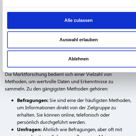
Verständnis des Marktes und der Zielgruppe können
Wir verwenden Cookies, um Inhalte und Anzeigen zu
Unternehmen ihre Produkte und Dienstleistungen
personalisieren, Funktionen für soziale Medien anbieten zu 
optimieren, effektive Marketingstrategien entwickeln und
und die Zugriffe auf unsere Website zu analysieren. Außerd
Alle zulassen
letztendlich ihren Absatzmarkt erweitern. Kurz gesagt,
geben wir Informationen zu Ihrer Verwendung unserer Websi
Marktforschung ist ein entscheidendes Werkzeug für jedes
unsere Partner für soziale Medien, Werbung und Analysen we
Unternehmen, das in der heutigen schnelllebigen
Auswahl erlauben
Unsere Partner führen diese Informationen möglicherweise m
Wirtschaftswelt erfolgreich sein möchte.
weiteren Daten zusammen, die Sie ihnen bereitgestellt habe
die sie im Rahmen Ihrer Nutzung der Dienste gesammelt ha
Ablehnen
Methoden der Marktforschung
Die Marktforschung bedient sich einer Vielzahl von
Methoden, um wertvolle Daten und Erkenntnisse zu
sammeln. Zu den gängigsten Methoden gehören:
Befragungen:
Sie sind eine der häufigsten Methoden,
um Informationen direkt von der Zielgruppe zu
erhalten. Sie können online, telefonisch oder
persönlich durchgeführt werden.
Umfragen:
Ähnlich wie Befragungen, aber oft mit