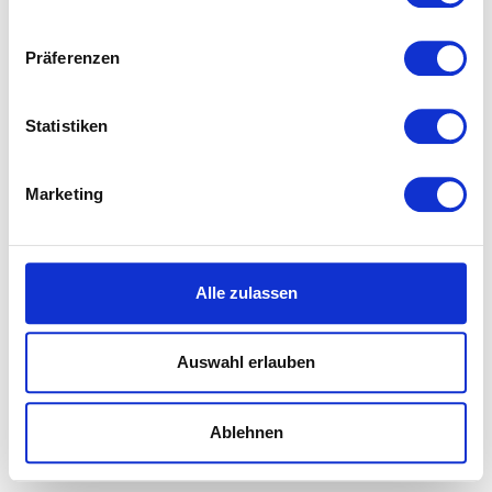
Wenn Sie es erlauben, würden wir auch gerne:
Präferenzen
Informationen über Ihre geografische Lage
erfassen, welche bis auf einige Meter genau sein
können
Statistiken
Ihr Gerät durch aktives Scannen nach
bestimmten Merkmalen (Fingerprinting) identifizieren
Marketing
Erfahren Sie mehr darüber, wie Ihre persönlichen Daten
verarbeitet werden, und legen Sie Ihre Präferenzen im
Abschnitt Einzelheiten
fest.
Alle zulassen
Wir verwenden Cookies, um Inhalte und Anzeigen zu
personalisieren, Funktionen für soziale Medien anbieten
Auswahl erlauben
zu können und die Zugriffe auf unsere Website zu
analysieren. Außerdem geben wir Informationen zu Ihrer
Verwendung unserer Website an unsere Partner für
Ablehnen
soziale Medien, Werbung und Analysen weiter. Unsere
Partner führen diese Informationen möglicherweise mit