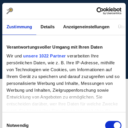
Zustimmung
Details
Anzeigeneinstellungen
Über
FAQ
Verantwortungsvoller Umgang mit Ihren Daten
Teilnahmebedingungen
Wir und
unsere 1022 Partner
verarbeiten Ihre
Datenschutz
persönlichen Daten, wie z. B. Ihre IP-Adresse, mithilfe
Impressum
von Technologien wie Cookies, um Informationen auf
Ihrem Gerät zu speichern und darauf zuzugreifen und so
personalisierte Werbung und Inhalte, Messungen von
Werbung und Inhalten, Zielgruppenforschung sowie
Entwicklung von Angeboten zu ermöglichen. Sie
entscheiden darüber, wer Ihre Daten für welche Zwecke
nutzt. Sie können Ihre Einwilligung jederzeit über die
Cookie-Erklärung oder durch Klicken auf das Privacy
Einwilligungsauswahl
Trigger Symbol ändern oder widerrufen
Notwendig