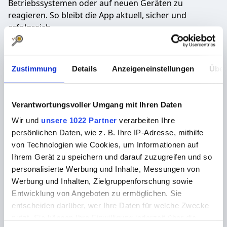
Betriebssystemen oder auf neuen Geräten zu
reagieren. So bleibt die App aktuell, sicher und
erfolgreich.
Fazit
Zustimmung
Details
Anzeigeneinstellungen
Über
App-Testing ist ein unverzichtbarer Bestandteil der
App-Entwicklung, der entscheidend zum Erfolg einer
Anwendung beiträgt. Durch sorgfältige Planung und
Verantwortungsvoller Umgang mit Ihren Daten
Durchführung der Tests, die Auswahl der richtigen
Wir und
unsere 1022 Partner
verarbeiten Ihre
Tools und die Einbeziehung der Nutzer kann die
persönlichen Daten, wie z. B. Ihre IP-Adresse, mithilfe
Qualität und Funktionalität der App sichergestellt
von Technologien wie Cookies, um Informationen auf
werden. In einem wettbewerbsintensiven Markt ist
Ihrem Gerät zu speichern und darauf zuzugreifen und so
dies der Schlüssel, um sich von der Konkurrenz
personalisierte Werbung und Inhalte, Messungen von
abzuheben und den Nutzern eine herausragende
Werbung und Inhalten, Zielgruppenforschung sowie
Erfahrung zu bieten.
Entwicklung von Angeboten zu ermöglichen. Sie
In der heutigen, digital geprägten Welt, in der
entscheiden darüber, wer Ihre Daten für welche Zwecke
Smartphones und Mobilgeräte zu unseren ständigen
nutzt. Sie können Ihre Einwilligung jederzeit über die