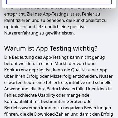
Betriebssystemen korrekt funktioniert, eine hohe
Partner führen diese Informationen möglicherweise mit
Usability aufweist und den Anforderungen der Nutzer
weiteren Daten zusammen, die Sie ihnen bereitgestellt
entspricht. Ziel des App-Testings ist es, Fehler zu
haben oder die sie im Rahmen Ihrer Nutzung der Dienste
identifizieren und zu beheben, die Funktionalität zu
gesammelt haben.
optimieren und letztendlich eine positive
Nutzererfahrung zu gewährleisten.
Warum ist App-Testing wichtig?
Die Bedeutung des App-Testings kann nicht genug
betont werden. In einem Markt, der von hoher
Konkurrenz geprägt ist, kann die Qualität einer App
über ihren Erfolg oder Misserfolg entscheiden. Nutzer
erwarten heute eine fehlerfreie, intuitive und schnelle
Anwendung, die ihre Bedürfnisse erfüllt. Unentdeckte
Fehler, schlechte Usability oder mangelnde
Kompatibilität mit bestimmten Geräten oder
Betriebssystemen können zu negativen Bewertungen
führen, die die Download-Zahlen und damit den Erfolg