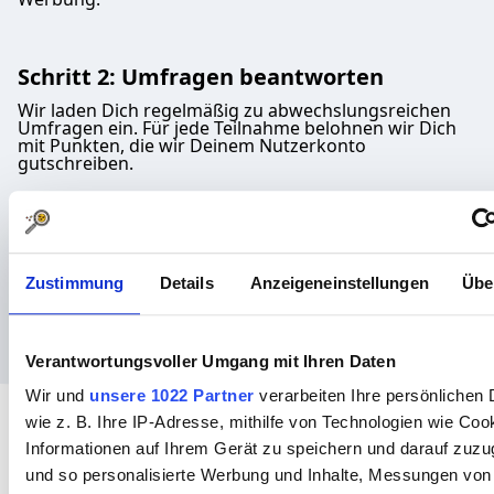
Schritt 2: Umfragen beantworten
Wir laden Dich regelmäßig zu abwechslungsreichen
Umfragen ein. Für jede Teilnahme belohnen wir Dich
mit Punkten, die wir Deinem Nutzerkonto
gutschreiben.
Schritt 3: Punkte einlösen
Deine gesammelten Punkte kannst Du im Prämien-
Zustimmung
Details
Anzeigeneinstellungen
Übe
Shop gegen eine Auszahlung oder Spende einlösen.
Zudem sammelst Du monatlich Lose für tolle Gewinne.
Verantwortungsvoller Umgang mit Ihren Daten
Wir und
unsere 1022 Partner
verarbeiten Ihre persönlichen 
wie z. B. Ihre IP-Adresse, mithilfe von Technologien wie Coo
Informationen auf Ihrem Gerät zu speichern und darauf zuzu
EINE VORSCHAU DER
und so personalisierte Werbung und Inhalte, Messungen vo